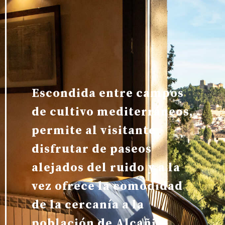
Escondida entre campos
de cultivo mediterráneos,
permite al visitante
disfrutar de paseos
alejados del ruido y a la
vez ofrece la comodidad
de la cercanía a la
población de Alcañiz.